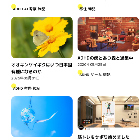
ADHD
AI
考察
雑記
移住
雑記
ADHDの僕とあつ森と過集中
オオキンケイギクはいつ日本固
2026年05月25日
有種になるのか
ADHD
ゲーム
雑記
2026年06月01日
ADHD
考察
雑記
筋トレをサボり始めました