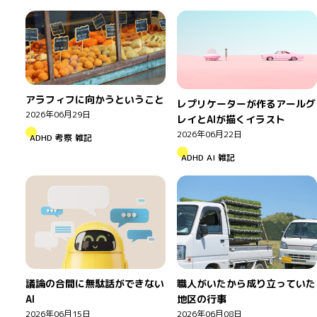
アラフィフに向かうということ
レプリケーターが作るアールグ
2026年06月29日
レイとAIが描くイラスト
2026年06月22日
ADHD
考察
雑記
ADHD
AI
雑記
議論の合間に無駄話ができない
職人がいたから成り立っていた
AI
地区の行事
2026年06月15日
2026年06月08日