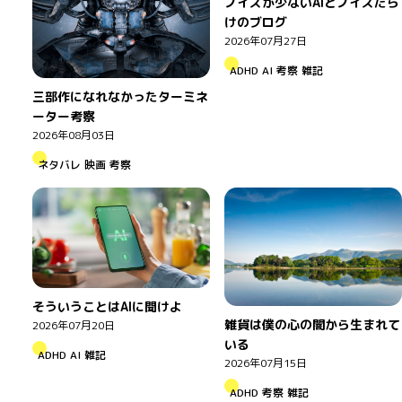
ノイズが少ないAIとノイズだら
けのブログ
2026年07月27日
ADHD
AI
考察
雑記
三部作になれなかったターミネ
ーター考察
2026年08月03日
ネタバレ
映画
考察
そういうことはAIに聞けよ
雑貨は僕の心の闇から生まれて
2026年07月20日
いる
ADHD
AI
雑記
2026年07月15日
ADHD
考察
雑記