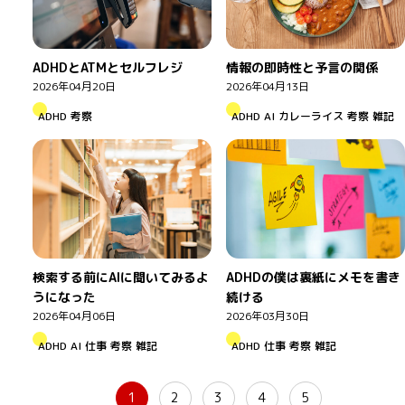
ADHDとATMとセルフレジ
情報の即時性と予言の関係
2026年04月20日
2026年04月13日
ADHD
考察
ADHD
AI
カレーライス
考察
雑記
ADHDの僕は裏紙にメモを書き
検索する前にAIに聞いてみるよ
続ける
うになった
2026年03月30日
2026年04月06日
ADHD
仕事
考察
雑記
ADHD
AI
仕事
考察
雑記
1
2
3
4
5