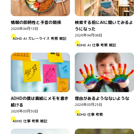
情報の即時性と予言の関係
検索する前にAIに聞いてみるよ
2026年04月13日
うになった
2026年04月06日
ADHD
AI
カレーライス
考察
雑記
ADHD
AI
仕事
考察
雑記
ADHDの僕は裏紙にメモを書き
理由があるようなないような
続ける
2026年03月23日
2026年03月30日
ADHD
仕事
考察
ADHD
仕事
考察
雑記