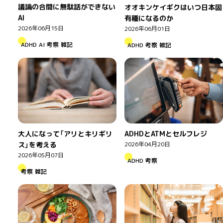
議論の合間に無駄話ができない
オオキンケイギクはいつ日本固
AI
有種になるのか
2026年06月15日
2026年06月01日
ADHD
AI
考察
雑記
ADHD
考察
雑記
大人になって「アリとキリギリ
ADHDとATMとセルフレジ
ス」を考える
2026年04月20日
2026年05月07日
ADHD
考察
考察
雑記