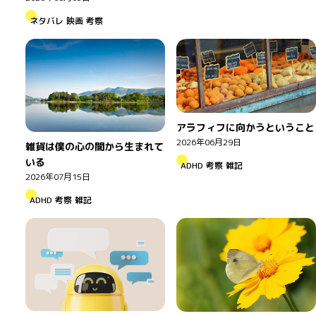
ネタバレ
映画
考察
アラフィフに向かうということ
2026年06月29日
雑貨は僕の心の闇から生まれて
いる
ADHD
考察
雑記
2026年07月15日
ADHD
考察
雑記