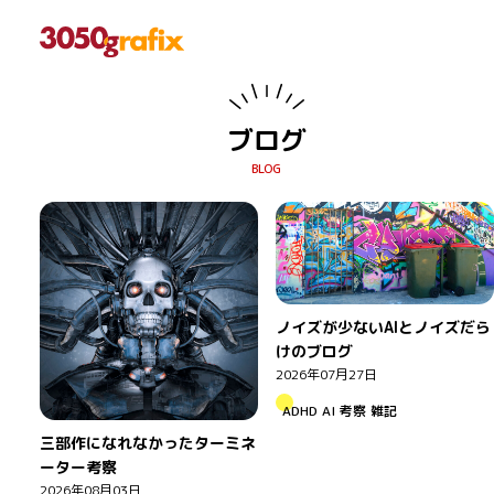
ブログ
ノイズが少ないAIとノイズだら
けのブログ
2026年07月27日
ADHD
AI
考察
雑記
三部作になれなかったターミネ
ーター考察
2026年08月03日