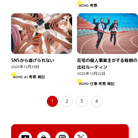
ADHD
考察
SNSから逃げられない
在宅の個人事業主がする毎朝の
2025年12月29日
出社ルーティン
2025年12月22日
ADHD
AI
考察
雑記
ADHD
仕事
考察
雑記
1
2
3
4