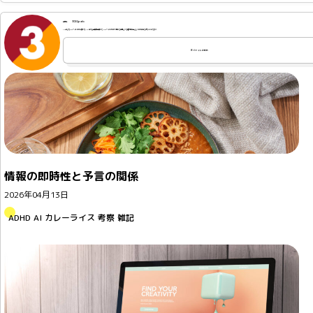
3050grafix
2004年よりWebサイト制作に携わり、2010年から山口県山口市で、Webサイトの制作や更新を専門とする個人事業主として制作業務を行なっております。
Webサイトの制作
情報の即時性と予言の関係
2026年04月13日
ADHD
AI
カレーライス
考察
雑記