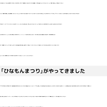
祭りの日に、寒くて手袋を長時間外すのが嫌だった僕が何気なく呟いた「4山田」には、「今日だけでたまたま山田さんに4回も遭遇するとか、多すぎじゃない？」という思いが情報として圧縮されていました。
今でも「1山田」「3山田」と「今日も山田さんに会っちゃったよ」という報告のやり取りは続いていますが、それに加えて今では、散歩中の僕をどこからか見かけた友人が「1ヒロ」とLINEグループで報告をする、日々の挨拶のような使い方に変化しつつあります。
「家族語」や「ハイコンテクストな方言」だった表現がネットミームのような変異性を持ち、「4回とか会いすぎじゃない？」という意味から、「さっき偶然見かけたよ」を意味する表現に変わりつつあります。
本来の意味での「ミーム」という言葉を提唱した生物学者のリチャード・ドーキンスの言葉を借りるなら「数字 + 名前」の組み合わせは、模倣性や変異性が高く、容易に応用できます。
また、「4山田ってなに？どういう意味？」と言わずに、僕の意図を瞬時に理解し、面白がって利用してくれる友人たちによって伝播され、今も4人の中で通じる言葉になったように感じています。
そして、今年も「4山田」が生まれたあの場所に戻る季節がやってきました。そうです、「ひなもんまつり」です。
「ひなもんまつり」がやってきました
2026年2月5日から2月9日にかけて、山口県山口市阿知須では「ひなもんまつり」が開催されました。もちろん、2025年と同じように、在宅の個人事業主の僕は本業そっちのけで、土地勘のない来場者にイベント会場周辺に点在する駐車場の場所を説明するお手伝いに明け暮れた5日間でした。
傍から見ると誘導棒をライトセーバーのように振り回しているだけのようにしか見えなかったかもしれませんが、僕は​この5日間、あの日達成できなかった「7山田」を超えるべく、静かな闘志を燃やしていました。
そして、結果はというと「7山田」どころか、ひなもんまつりの開催中、僕は山田さんに会うことができませんでした。まさかの「0山田」でした。