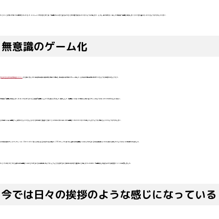
ただ、いくら気心が知れた仲間内であっても、ネットミームや家族語だけでは、「4山田」がここまで盛り上がるだけの魅力は持っていないように感じます。しかし、僕が何気なく発した「明日は7山田を目指します」が、大きな鍵になっているような気がしています。
無意識のゲーム化
「
あらゆるものが数値化されていく
」でも触れましたが、僕は無意識に日常的な物事や行動を、無意識に数値化やゲーム化して、その後の行動動機に繋げているような感覚があるようです。
「明日は7山田を目指します」が、友人たちの「それなら！俺は8山田だ！」という気持ちを刺激して、結果として、「山田さんに会った回数」を競い合うゲームのようになっていたのかもしれません。
その結果、本来、山田さんとは散歩をしているとそれなりの頻度で遭遇するはずだったのに、散歩中に、つい山田さんが歩いていないか探してしまうような行動をしていたような気がします。
この無意識のゲーミフィケーション(Gamification)は、その後、さらに広がりを見せて、LINEグループでは「車を運転中の山田さんに声をかけられるの実績解除」みたいな報告も飛び交うようになった時期がありました。
ただ、4人のなかで「車を運転中の山田さんに声をかけられる実績解除」のような、どうとでも広げられる要素にはあまり面白みを感じなかったのか、「4山田」ほどの盛り上がりは起きず、すぐに終息しました。
今では日々の挨拶のような感じになっている