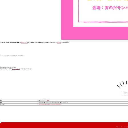
2023年2月17日、18日、19日に山口県山陽小野田市の「
おのだサンパーク
2階 大催事場&ギャラリー」で開催予定の「
森のバスケット2023 -spring-
」に「
あみあみ村
」とともに出店します。
缶バッジ、シール、トートバッグなどの販売を予定しております。
皆様のお越しを心よりお待ちしております。
当日の訪問が難しい方も安心の
オンラインショップ
があります！ぜひご利用ください。
イベント
場所
おのだサンパーク
日時
2023年2月17日、18日 / 10:00〜18:00、2023年2月19日 / 10:00〜17:00
Webサイト
https://mnakamatachi.wixsite.com/morinonakamatachi
「森のバスケット2023 -sprin